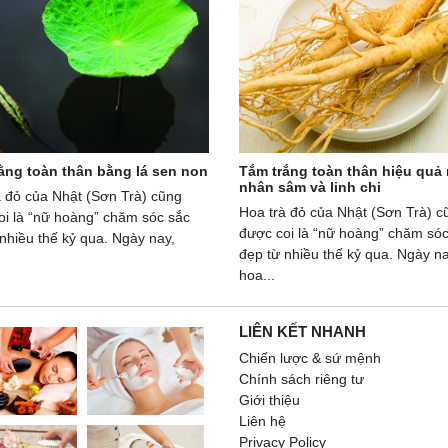
ằng toàn thân bằng lá sen non
Tắm trắng toàn thân hiệu quả
nhân sâm và linh chi
à đỏ của Nhật (Sơn Trà) cũng
Hoa trà đỏ của Nhật (Sơn Trà) c
oi là “nữ hoàng” chăm sóc sắc
được coi là “nữ hoàng” chăm sóc
nhiều thế kỷ qua. Ngày nay,
đẹp từ nhiều thế kỷ qua. Ngày na
hoa...
LIÊN KẾT NHANH
Chiến lược & sứ mệnh
Chính sách riêng tư
Giới thiệu
Liên hệ
Privacy Policy