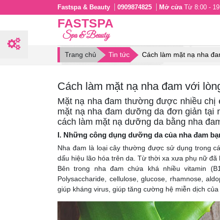
Fastspa & Beauty
0909874825
Mở cửa
Từ 8:00 - 19:
FASTSPA
Spa & Beauty
Trang chủ
Tin tức
Cách làm mặt nạ nha đam
Cách làm mặt nạ nha đam với lòng
Mặt nạ nha đam thường được nhiều chị e
mặt nạ nha đam dưỡng da đơn giản tại n
cách làm mặt nạ dưỡng da bằng nha đam a
I. Những công dụng dưỡng da của nha đam bạn
Nha đam là loại cây thường được sử dụng trong 
dấu hiệu lão hóa trên da. Từ thời xa xưa phụ nữ đ
Bên trong nha đam chứa khá nhiều vitamin (B1
Polysaccharide, cellulose, glucose, rhamnose, al
giúp kháng virus, giúp tăng cường hệ miễn dịch của 