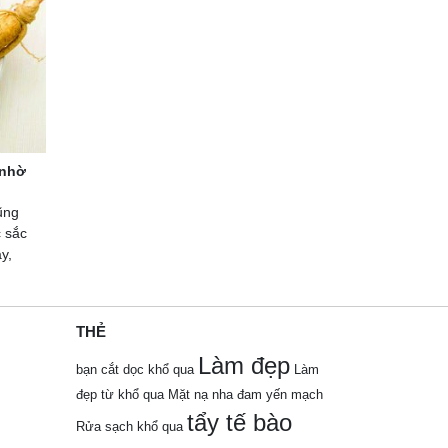
 nhờ
ũng
 sắc
y,
THẺ
Làm đẹp
bạn cắt dọc khổ qua
Làm
đẹp từ khổ qua
Mặt nạ nha đam yến mạch
tẩy tế bào
Rửa sạch khổ qua