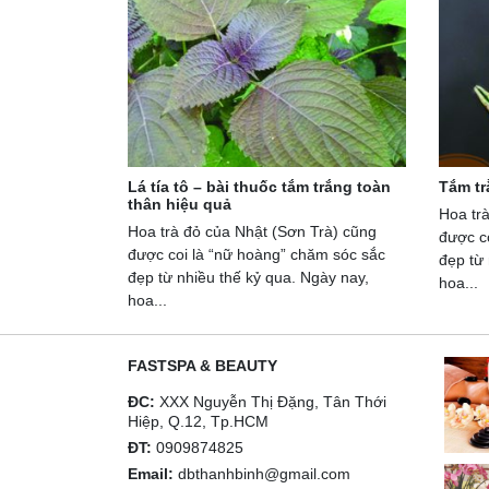
Lá tía tô – bài thuốc tắm trắng toàn
Tắm tr
thân hiệu quả
Hoa tr
Hoa trà đỏ của Nhật (Sơn Trà) cũng
được c
được coi là “nữ hoàng” chăm sóc sắc
đẹp từ 
đẹp từ nhiều thế kỷ qua. Ngày nay,
hoa...
hoa...
FASTSPA & BEAUTY
ĐC:
XXX Nguyễn Thị Đặng, Tân Thới
Hiệp, Q.12, Tp.HCM
ĐT:
0909874825
Email:
dbthanhbinh@gmail.com