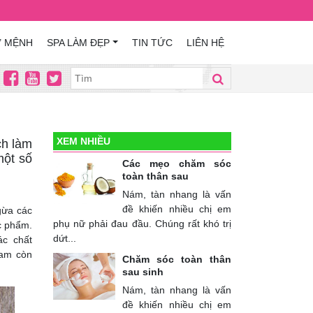
Ứ MỆNH
SPA LÀM ĐẸP
TIN TỨC
LIÊN HỆ
XEM NHIỀU
ch làm
một số
Các mẹo chăm sóc
toàn thân sau
Nám, tàn nhang là vấn
đề khiến nhiều chị em
gừa các
phụ nữ phải đau đầu. Chúng rất khó trị
c phẩm.
dứt...
ác chất
đam còn
Chăm sóc toàn thân
sau sinh
Nám, tàn nhang là vấn
đề khiến nhiều chị em