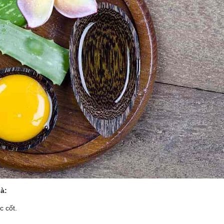
à:
c cốt.