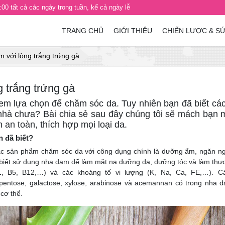
00 tất cả các ngày trong tuần, kể cả ngày lễ
TRANG CHỦ
GIỚI THIỆU
CHIẾN LƯỢC & S
 với lòng trắng trứng gà
 trắng trứng gà
m lựa chọn để chăm sóc da. Tuy nhiên bạn đã biết cá
hà chưa? Bài chia sẻ sau đây chúng tôi sẽ mách bạn 
n toàn, thích hợp mọi loại da.
 đã biết?
các sản phẩm chăm sóc da với công dụng chính là dưỡng ẩm, ngăn n
ã biết sử dụng nha đam để làm mặt nạ dưỡng da, dưỡng tóc và làm thự
, B5, B12,…) và các khoáng tố vi lượng (K, Na, Ca, FE,…). C
dopentose, galactose, xylose, arabinose và acemannan có trong nha 
cơ thể.