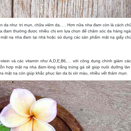
àn da như: trị mụn, chữa viêm da,…. Hơn nữa nha đam còn là cách chữ
ha đam thường được nhiều chị em lựa chọn để chăm sóc da hàng ngà
àm mặt nạ nha đam tại nhà hoặc sử dụng các sản phẩm mặt nạ giấy chứ
rotein và các vitamin như A,D,E,B6,… với công dụng chính giảm các
ỗn hợp mặt nạ nha đam-lòng trắng trứng gà sẽ giúp nuôi dưỡng làn
ra mặt nạ còn giúp khắc phục làn da bị xỉn màu, nhiều vết thâm mụn.