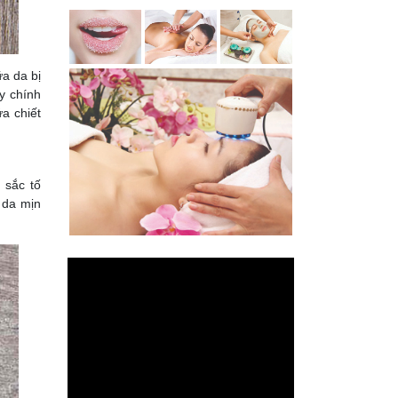
a da bị
y chính
a chiết
 sắc tố
 da mịn