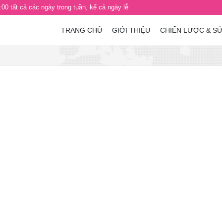
00 tất cả các ngày trong tuần, kể cả ngày lễ
TRANG CHỦ
GIỚI THIỆU
CHIẾN LƯỢC & S