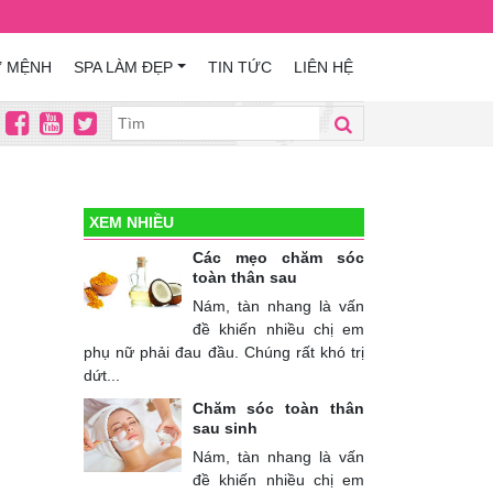
Ứ MỆNH
SPA LÀM ĐẸP
TIN TỨC
LIÊN HỆ
XEM NHIỀU
Các mẹo chăm sóc
toàn thân sau
Nám, tàn nhang là vấn
đề khiến nhiều chị em
phụ nữ phải đau đầu. Chúng rất khó trị
dứt...
Chăm sóc toàn thân
sau sinh
Nám, tàn nhang là vấn
đề khiến nhiều chị em