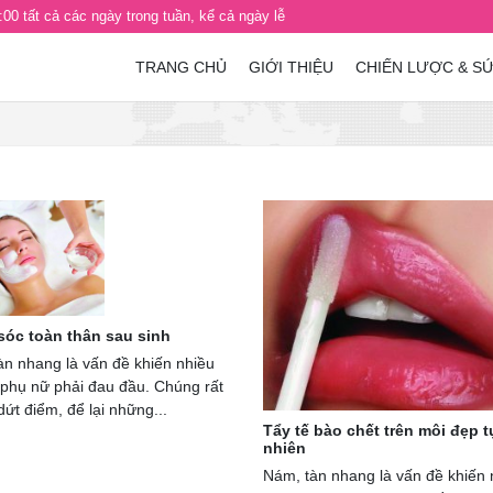
00 tất cả các ngày trong tuần, kể cả ngày lễ
TRANG CHỦ
GIỚI THIỆU
CHIẾN LƯỢC & S
óc toàn thân sau sinh
àn nhang là vấn đề khiến nhiều
 phụ nữ phải đau đầu. Chúng rất
 dứt điểm, để lại những...
Tẩy tế bào chết trên môi đẹp t
nhiên
Nám, tàn nhang là vấn đề khiến 