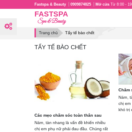
Fastspa & Beauty
0909874825
Mở cửa
Từ 8:00 - 19:
FASTSPA
Spa & Beauty
Trang chủ
Tẩy tế bào chết
TẨY TẾ BÀO CHẾT
Chăm s
Nám, t
chị em
khó trị
Các mẹo chăm sóc toàn thân sau
Nám, tàn nhang là vấn đề khiến nhiều
chị em phụ nữ phải đau đầu. Chúng rất