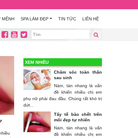
Ứ MỆNH
SPA LÀM ĐẸP
TIN TỨC
LIÊN HỆ
XEM NHIỀU
Chăm sóc toàn thân
sau sinh
Nám, tàn nhang là vấn
đề khiến nhiều chị em
phụ nữ phải đau đầu. Chúng rất khó trị
dứt...
Tẩy tế bào chết trên
môi đẹp tự nhiên
ự
Nám, tàn nhang là vấn
nhiều
đề khiến nhiều chị em