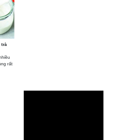
 trà
nhiều
ng rất