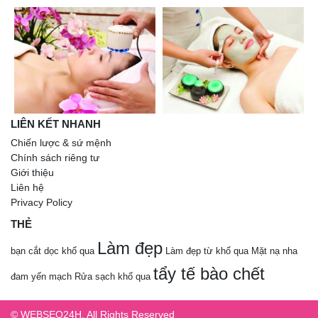
LIÊN KẾT NHANH
Chiến lược & sứ mệnh
Chính sách riêng tư
Giới thiệu
Liên hệ
Privacy Policy
THẺ
Làm đẹp
bạn cắt dọc khổ qua
Làm đẹp từ khổ qua
Mặt nạ nha
tẩy tế bào chết
đam yến mạch
Rửa sạch khổ qua
© WEBSEO24H. All Rights Reserved