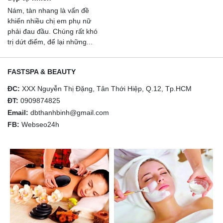
Nám, tàn nhang là vấn đề
khiến nhiều chị em phụ nữ
phải đau đầu. Chúng rất khó
trị dứt điểm, để lại những...
FASTSPA & BEAUTY
ĐC:
XXX Nguyễn Thị Đặng, Tân Thới Hiệp, Q.12, Tp.HCM
ĐT:
0909874825
Email:
dbthanhbinh@gmail.com
FB:
Webseo24h